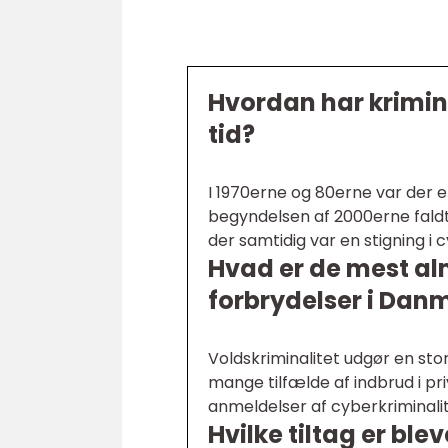
Hvordan har krimina
tid?
I 1970erne og 80erne var der en
begyndelsen af 2000erne faldt
der samtidig var en stigning i 
Hvad er de mest al
forbrydelser i Dan
Voldskriminalitet udgør en st
mange tilfælde af indbrud i pr
anmeldelser af cyberkriminalit
Hvilke tiltag er ble