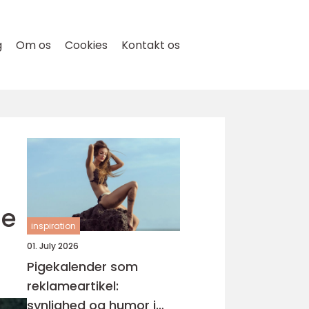
g
Om os
Cookies
Kontakt os
de
inspiration
01. July 2026
Pigekalender som
reklameartikel:
synlighed og humor i