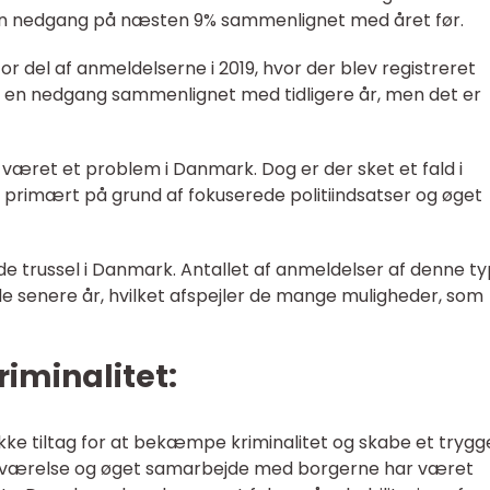
r en nedgang på næsten 9% sammenlignet med året før.
or del af anmeldelserne i 2019, hvor der blev registreret
r en nedgang sammenlignet med tidligere år, men det er
 været et problem i Danmark. Dog er der sket et fald i
, primært på grund af fokuserede politiindsatser og øget
de trussel i Danmark. Antallet af anmeldelser af denne t
de senere år, hvilket afspejler de mange muligheder, som
iminalitet:
 tiltag for at bekæmpe kriminalitet og skabe et trygg
tedeværelse og øget samarbejde med borgerne har været