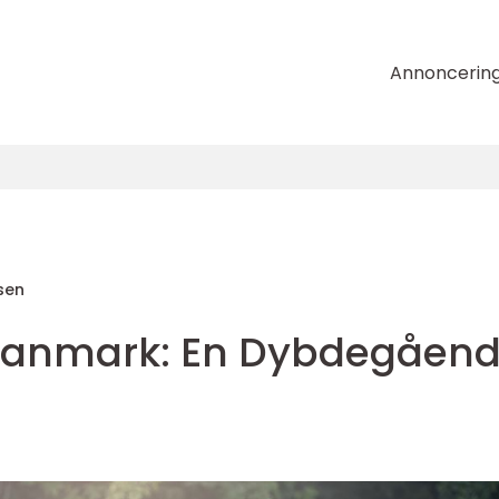
Annoncerin
sen
i Danmark: En Dybdegåen