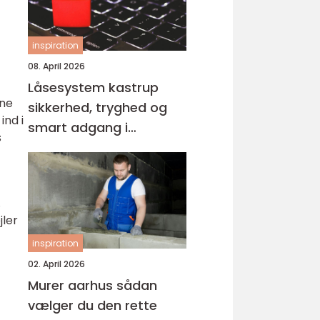
inspiration
08. April 2026
Låsesystem kastrup
rne
sikkerhed, tryghed og
ind i
smart adgang i
s
hverdagen
.
jler
inspiration
02. April 2026
Murer aarhus sådan
vælger du den rette