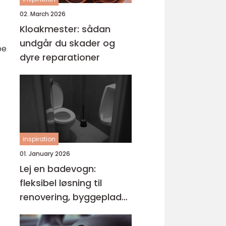
02. March 2026
Kloakmester: sådan
undgår du skader og
be
dyre reparationer
inspiration
01. January 2026
Lej en badevogn:
fleksibel løsning til
renovering, byggeplads
og events