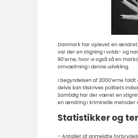
Danmark har oplevet en ændret kri
var der en stigning i volds- og na
90’erne, hvor vi også så en markan
omvæltning i denne udvikling.
I begyndelsen af 2000’erne faldt 
delvis kan tilskrives politiets
Samtidig har der været en stignin
en ændring i kriminelle metoder o
Statistikker og t
– Antallet af anmeldte forbrydelse