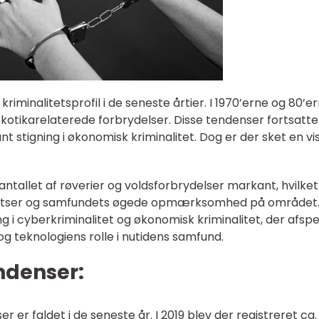
minalitetsprofil i de seneste årtier. I 1970’erne og 80’e
rkotikarelaterede forbrydelser. Disse tendenser fortsatte 
t stigning i økonomisk kriminalitet. Dog er der sket en vi
antallet af røverier og voldsforbrydelser markant, hvilket
 indsatser og samfundets øgede opmærksomhed på området
g i cyberkriminalitet og økonomisk kriminalitet, der afspe
g teknologiens rolle i nutidens samfund.
endenser:
r er faldet i de seneste år. I 2019 blev der registreret ca.