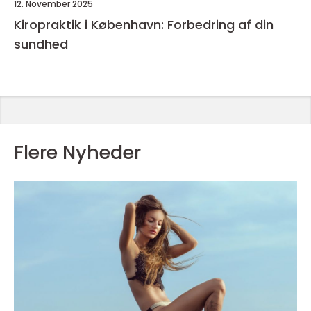
12. November 2025
Kiropraktik i København: Forbedring af din
sundhed
Flere Nyheder