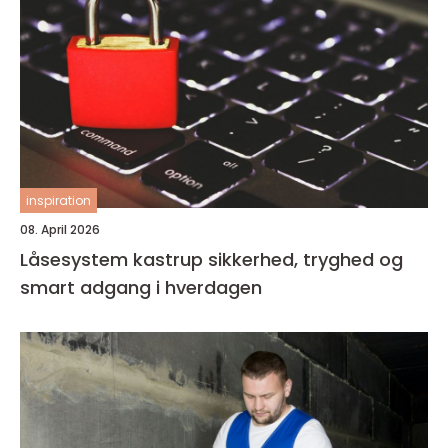
inspiration
08. April 2026
Låsesystem kastrup sikkerhed, tryghed og
smart adgang i hverdagen