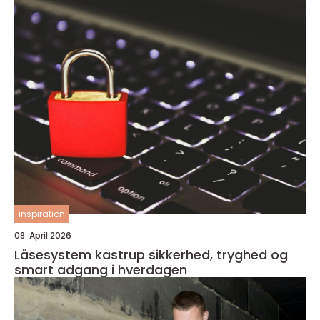
inspiration
08. April 2026
Låsesystem kastrup sikkerhed, tryghed og
smart adgang i hverdagen