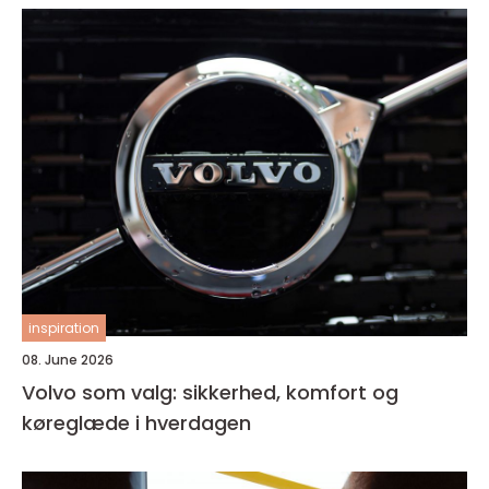
inspiration
08. June 2026
Volvo som valg: sikkerhed, komfort og
køreglæde i hverdagen