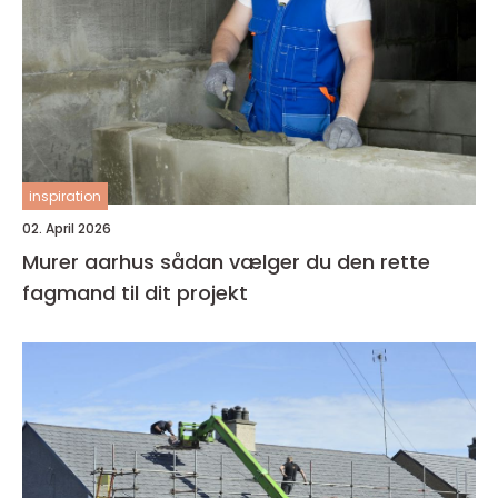
inspiration
02. April 2026
Murer aarhus sådan vælger du den rette
fagmand til dit projekt