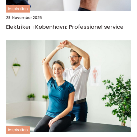
inspiration
28. November 2025
Elektriker i København: Professionel service
inspiration