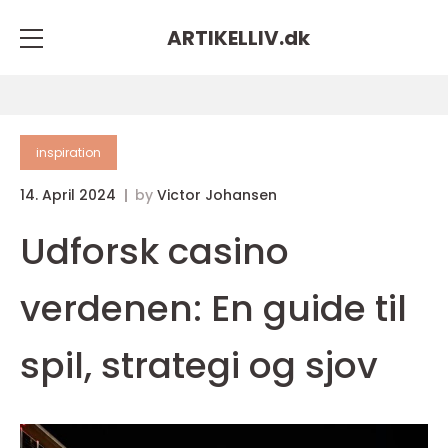
ARTIKELLIV.
dk
inspiration
14. April 2024
by
Victor Johansen
Udforsk casino
verdenen: En guide til
spil, strategi og sjov