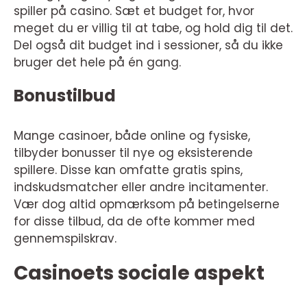
spiller på casino. Sæt et budget for, hvor
meget du er villig til at tabe, og hold dig til det.
Del også dit budget ind i sessioner, så du ikke
bruger det hele på én gang.
Bonustilbud
Mange casinoer, både online og fysiske,
tilbyder bonusser til nye og eksisterende
spillere. Disse kan omfatte gratis spins,
indskudsmatcher eller andre incitamenter.
Vær dog altid opmærksom på betingelserne
for disse tilbud, da de ofte kommer med
gennemspilskrav.
Casinoets sociale aspekt