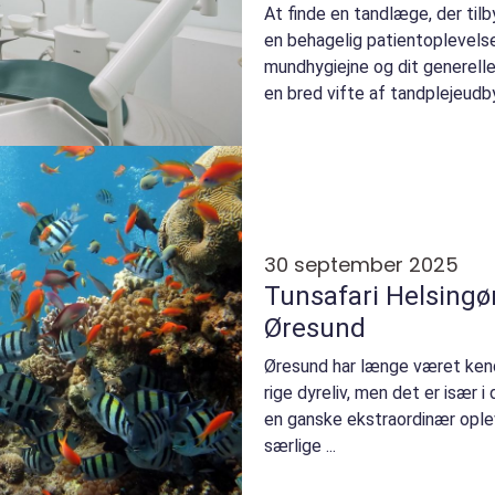
At finde en tandlæge, der til
en behagelig patientoplevelse,
mundhygiejne og dit generelle
en bred vifte af tandplejeudby
30 september 2025
Tunsafari Helsingør
Øresund
Øresund har længe været kend
rige dyreliv, men det er især 
en ganske ekstraordinær oplev
særlige ...