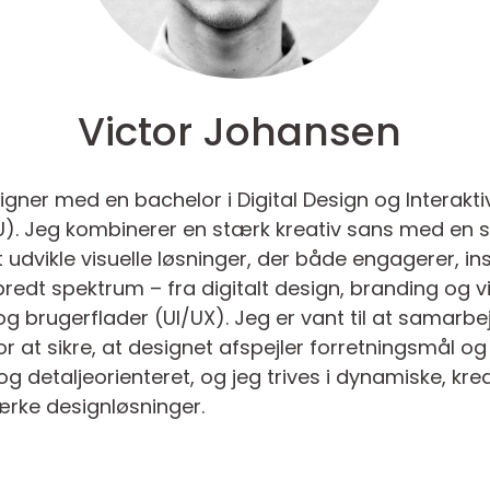
Victor Johansen
igner med en bachelor i Digital Design og Interakti
U). Jeg kombinerer en stærk kreativ sans med en st
 udvikle visuelle løsninger, der både engagerer, i
redt spektrum – fra digitalt design, branding og visu
og brugerflader (UI/UX). Jeg er vant til at samarb
 at sikre, at designet afspejler forretningsmål o
etaljeorienteret, og jeg trives i dynamiske, kreat
tærke designløsninger.