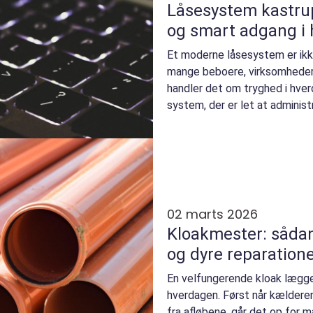
Låsesystem kastrup sikkerhed, tryg
og smart adgang i
Et moderne låsesystem er ikke
mange beboere, virksomheder 
handler det om tryghed i hve
system, der er let at administr
flytter ud, ell...
02 marts 2026
Kloakmester: såda
og dyre reparation
En velfungerende kloak lægge
hverdagen. Først når kælderen 
fra afløbene, går det op for m