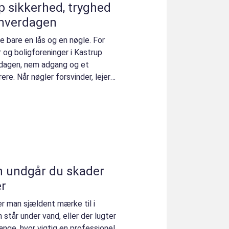
hed
 hverdagen
 bare en lås og en nøgle. For
og boligforeninger i Kastrup
rdagen, nem adgang og et
ere. Når nøgler forsvinder, lejere
n undgår du skader
er
r man sjældent mærke til i
står under vand, eller der lugter
ange, hvor vigtig en professionel