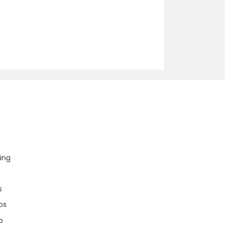
u
ing
s
os
p