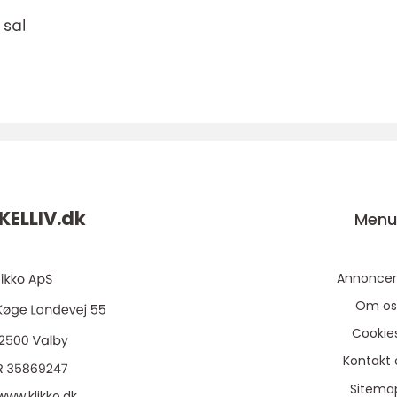
KELLIV.
dk
Men
Annoncer
Om os
Cookie
Kontakt 
Sitema
www.klikko.dk