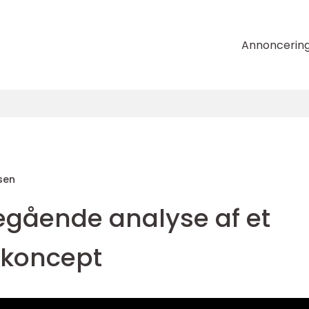
Annoncerin
sen
degående analyse af et
 koncept