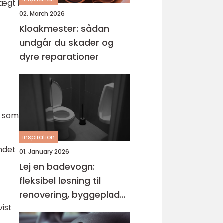
vægt i
02. March 2026
Kloakmester: sådan
undgår du skader og
dyre reparationer
, som
inspiration
ndet
01. January 2026
Lej en badevogn:
fleksibel løsning til
renovering, byggeplads
vist
og events