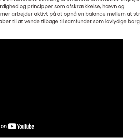
ærdighed og principper som afskrækkelse, hævn og
emer arbejder aktivt på at opnå en balance mellem at st
ber til at vende tilbage til samfundet som lovlydige borg