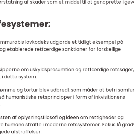
erstatning af skader som et middel til at genoprette lige
ffesystemer:
mmurabis lovkodeks udgjorde et tidligt eksempel på
 og etablerede retfærdige sanktioner for forskellige
cipperne om uskyldspresumtion og retfærdige retssager
t i dette system.
dømme og tortur blev udbredt som måder at befri samfu
 humanistiske retsprincipper i form af inkvisitionens
.
en af oplysningsfilosofi og ideen om rettigheder og
ere humane straffe i moderne retssystemer. Fokus lå grad
gede afstraffelser.