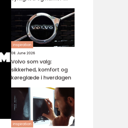
samme produkt
inspiration
08. June 2026
Volvo som valg:
sikkerhed, komfort og
køreglæde i hverdagen
inspiration