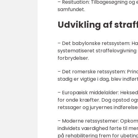
– Resituation: Tilbagesøgning og 
samfundet.
Udvikling af stra
– Det babylonske retssystem: Ha
systematiseret straffelovgivning
forbrydelser.
– Det romerske retssystem: Prin
stadig er vigtige i dag, blev indfør
– Europæisk middelalder: Hekse
for onde kræfter. Dog opstod også
retssager og juryernes indførelse
– Moderne retssystemer: Opkomst
individets værdighed førte til m
på rehabilitering frem for ubetin