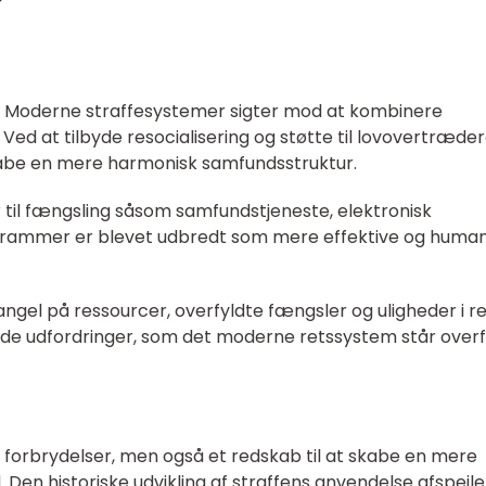
g: Moderne straffesystemer sigter mod at kombinere
Ved at tilbyde resocialisering og støtte til lovovertræder
kabe en mere harmonisk samfundsstruktur.
er til fængsling såsom samfundstjeneste, elektronisk
rammer er blevet udbredt som mere effektive og huma
ngel på ressourcer, overfyldte fængsler og uligheder i r
 af de udfordringer, som det moderne retssystem står overf
for forbrydelser, men også et redskab til at skabe en mere
Den historiske udvikling af straffens anvendelse afspejle