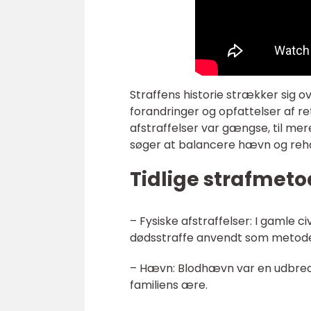
Straffens historie strækker sig o
forandringer og opfattelser af re
afstraffelser var gængse, til me
søger at balancere hævn og rehab
Tidlige strafmeto
– Fysiske afstraffelser: I gamle c
dødsstraffe anvendt som metoder
– Hævn: Blodhævn var en udbredt
familiens ære.