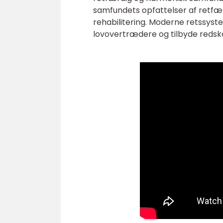
samfundets opfattelser af retf
rehabilitering. Moderne retssyst
lovovertrædere og tilbyde redska