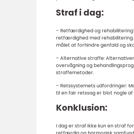
Straf i dag:
– Retfærdighed og rehabiliterin
retfærdighed med rehabilitering. 
målet at forhindre genfald og s
– Alternative straffe: Alternativ
overvågning og behandlingsprog
straffemetoder.
– Retssystemets udfordringer: Ma
til en fair retssag er blot nogle
Konklusion:
I dag er straf ikke kun en straf 
retfærdig og harmonisk samfund. 