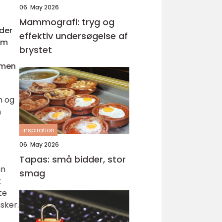
06. May 2026
Mammografi: tryg og
 der
effektiv undersøgelse af
om
brystet
 men
m og
n
inspiration
06. May 2026
Tapas: små bidder, stor
an
smag
t
te
sker.