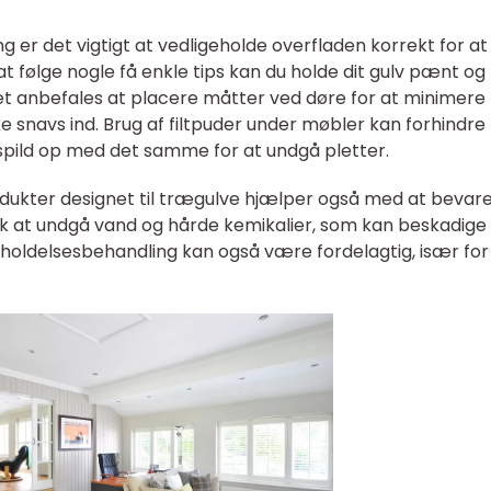
ng er det vigtigt at vedligeholde overfladen korrekt for at
t følge nogle få enkle tips kan du holde dit gulv pænt og
et anbefales at placere måtter ved døre for at minimere
e snavs ind. Brug af filtpuder under møbler kan forhindre
 spild op med det samme for at undgå pletter.
ukter designet til trægulve hjælper også med at bevar
isk at undgå vand og hårde kemikalier, som kan beskadige
geholdelsesbehandling kan også være fordelagtig, især for