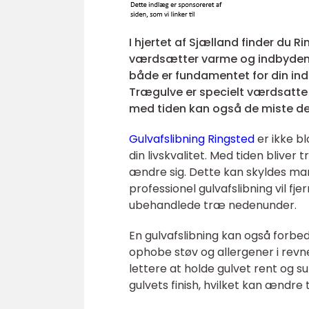
I hjertet af Sjælland finder du 
værdsætter varme og indbydende
både er fundamentet for din ind
Trægulve er specielt værdsatte
med tiden kan også de miste der
Gulvafslibning Ringsted
er ikke bl
din livskvalitet. Med tiden blive
ændre sig. Dette kan skyldes mang
professionel gulvafslibning vil fje
ubehandlede træ nedenunder.
En gulvafslibning kan også forbe
ophobe støv og allergener i revne
lettere at holde gulvet rent og su
gulvets finish, hvilket kan ændre