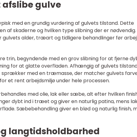
 afslibe gulve
typisk med en grundig vurdering af gulvets tilstand. Dette
af skaderne og hvilken type slibning der er nødvendig.
r gulvets alder, træart og tidligere behandlinger før arbe
ere trin, begyndende med en grov slibning for at fjerne d
bning for at glatte overfladen. Afhængig af gulvets tilstan
e sprækker med en træmasse, der matcher gulvets farve
or et rent arbejdsmiljø under hele processen.
behandles med olie, lak eller sæbe, alt efter hvilken finis
er dybt ind i træet og giver en naturlig patina, mens la
flade. Sæbebehandling giver en blød og naturlig finish, 
og langtidsholdbarhed