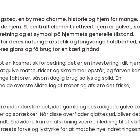
Ringsted, en by med charme, historie og hjem for mange,
 hjem. Et centralt element i ethvert hjem er gulvet, s
retning og et symbol på hjemmets generelle tilstand.
 for deres naturlige æstetik og langvarige holdbarhed,
es glans og få brug for en kærlig hånd.
ot en kosmetisk forbedring; det er en investering i dit hje
r trægulve matte, ridser og skrammer opstår, og farven ka
e faktorer, såsom daglig brug, sollys og spild. En
rne de øverste slidte lag af træet og afsløre det friske,
dre indendørsklimaet, idet gamle og beskadigede gulve k
r og sprækker. Når disse overflader glattes ud, bliver de
ndt. Endvidere kan en afslibning være anledning til at skif
 træets farve og lystyrke for at matche nye indretningsøn