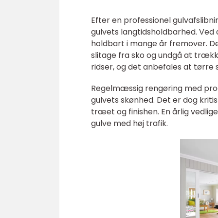
Efter en professionel gulvafslibni
gulvets langtidsholdbarhed. Ved a
holdbart i mange år fremover. D
slitage fra sko og undgå at trækk
ridser, og det anbefales at tørre
Regelmæssig rengøring med prod
gulvets skønhed. Det er dog krit
træet og finishen. En årlig vedli
gulve med høj trafik.