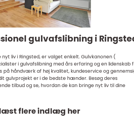
ssionel gulvafslibning i Ringste
ve nyt liv i Ringsted, er valget enkelt. Gulvkanonen (
ialister i gulvafslibning med års erfaring og en lidenskab f
kus på håndværk af høj kvalitet, kundeservice og gennemsi
 dit gulvprojekt er i de bedste hænder. Besøg deres
nde tilbud og se, hvordan de kan bringe nyt liv til dine
læst flere indlæg her