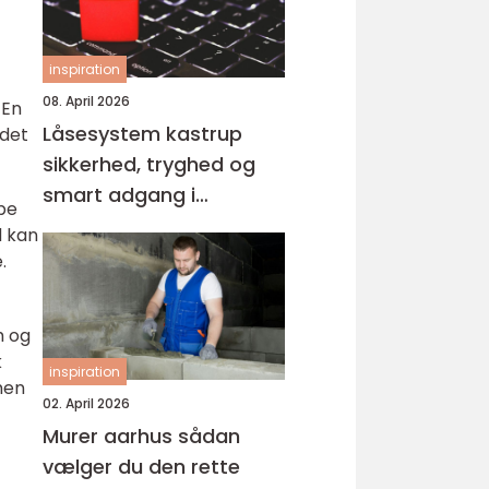
inspiration
08. April 2026
 En
Låsesystem kastrup
jdet
sikkerhed, tryghed og
smart adgang i
ybe
hverdagen
d kan
.
h og
k
inspiration
men
02. April 2026
Murer aarhus sådan
vælger du den rette