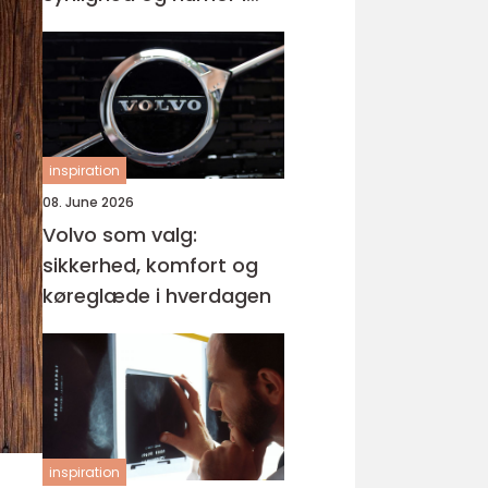
samme produkt
inspiration
08. June 2026
Volvo som valg:
sikkerhed, komfort og
køreglæde i hverdagen
inspiration