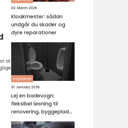
02. March 2026
Kloakmester: sådan
undgår du skader og
dyre reparationer
d
or at
gtige
inspiration
01. January 2026
Lej en badevogn:
fleksibel løsning til
renovering, byggeplads
og events