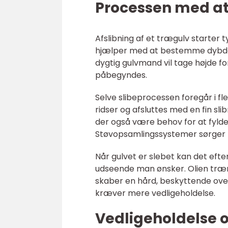
Processen med at
Afslibning af et trægulv starter 
hjælper med at bestemme dybden 
dygtig gulvmand vil tage højde fo
påbegyndes.
Selve slibeprocessen foregår i fl
ridser og afsluttes med en fin sli
der også være behov for at fyld
Støvopsamlingssystemer sørger f
Når gulvet er slebet kan det efter
udseende man ønsker. Olien træng
skaber en hård, beskyttende over
kræver mere vedligeholdelse.
Vedligeholdelse 