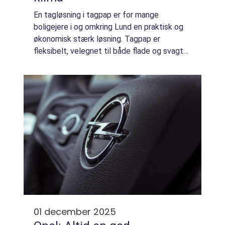
En tagløsning i tagpap er for mange
boligejere i og omkring Lund en praktisk og
økonomisk stærk løsning. Tagpap er
fleksibelt, velegnet til både flade og svagt
hældende tage og kan ofte lægges uden
store indgreb i den eksisterende
konstruktion. Når v...
01 december 2025