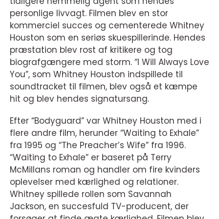
tidligere hemmelig agent som hendes
personlige livvagt. Filmen blev en stor
kommerciel succes og cementerede Whitney
Houston som en seriøs skuespillerinde. Hendes
præstation blev rost af kritikere og tog
biografgængere med storm. “I Will Always Love
You”, som Whitney Houston indspillede til
soundtracket til filmen, blev også et kæmpe
hit og blev hendes signatursang.
Efter “Bodyguard” var Whitney Houston med i
flere andre film, herunder “Waiting to Exhale”
fra 1995 og “The Preacher’s Wife” fra 1996.
“Waiting to Exhale” er baseret på Terry
McMillans roman og handler om fire kvinders
oplevelser med kærlighed og relationer.
Whitney spillede rollen som Savannah
Jackson, en succesfuld TV-producent, der
forsøger at finde ægte kærlighed. Filmen blev