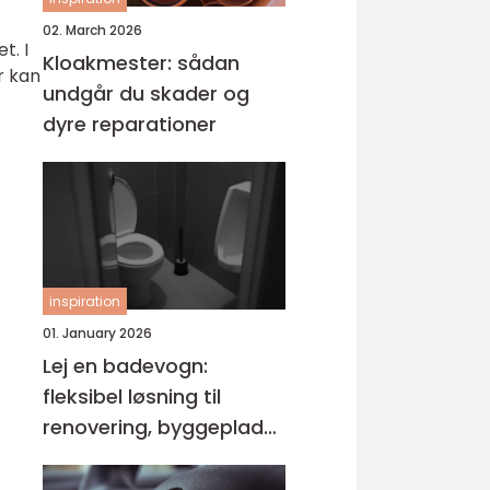
02. March 2026
t. I
Kloakmester: sådan
r kan
undgår du skader og
dyre reparationer
inspiration
01. January 2026
Lej en badevogn:
fleksibel løsning til
renovering, byggeplads
og events