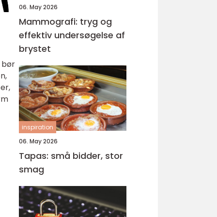
06. May 2026
Mammografi: tryg og
effektiv undersøgelse af
brystet
 bør
n,
er,
orm
inspiration
06. May 2026
Tapas: små bidder, stor
smag