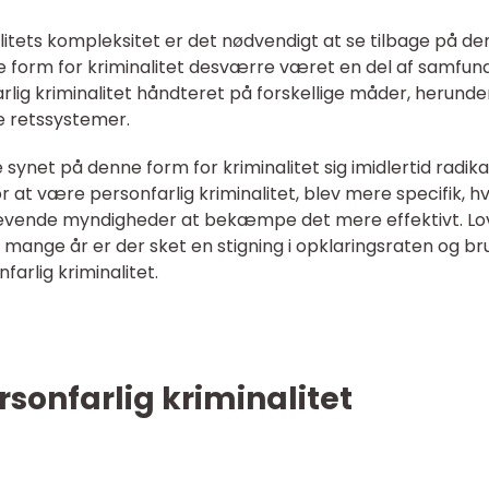
alitets kompleksitet er det nødvendigt at se tilbage på de
e form for kriminalitet desværre været en del af samfund
arlig kriminalitet håndteret på forskellige måder, herunde
e retssystemer.
net på denne form for kriminalitet sig imidlertid radikal
 at være personfarlig kriminalitet, blev mere specifik, hv
hævende myndigheder at bekæmpe det mere effektivt. Lo
 mange år er der sket en stigning i opklaringsraten og b
arlig kriminalitet.
rsonfarlig kriminalitet