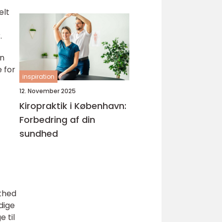
elt
.
en
e for
inspiration
12. November 2025
Kiropraktik i København:
Forbedring af din
sundhed
sthed
dige
 til