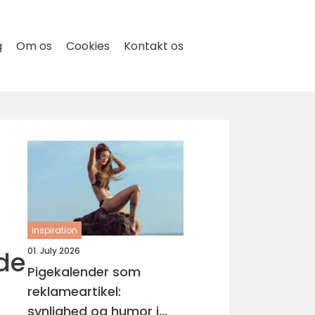
g
Om os
Cookies
Kontakt os
inspiration
de
01. July 2026
Pigekalender som
reklameartikel:
synlighed og humor i