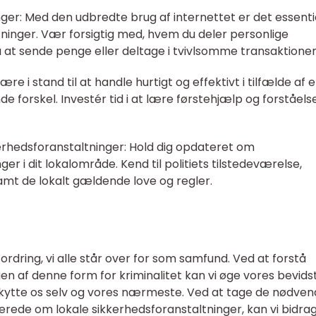
nger: Med den udbredte brug af internettet er det essenti
sninger. Vær forsigtig med, hvem du deler personlige
 at sende penge eller deltage i tvivlsomme transaktioner
re i stand til at handle hurtigt og effektivt i tilfælde af 
e forskel. Investér tid i at lære førstehjælp og forståels
erhedsforanstaltninger: Hold dig opdateret om
r i dit lokalområde. Kend til politiets tilstedeværelse,
mt de lokalt gældende love og regler.
fordring, vi alle står over for som samfund. Ved at forstå
ngen af denne form for kriminalitet kan vi øge vores bevid
skytte os selv og vores nærmeste. Ved at tage de nødven
rede om lokale sikkerhedsforanstaltninger, kan vi bidrage