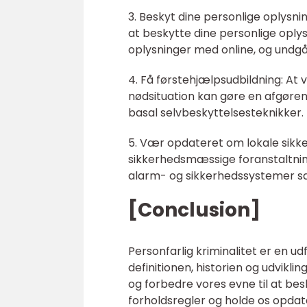
3. Beskyt dine personlige oplysni
at beskytte dine personlige oply
oplysninger med online, og undgå
4. Få førstehjælpsudbildning: At væ
nødsituation kan gøre en afgørend
basal selvbeskyttelsesteknikker.
5. Vær opdateret om lokale sikk
sikkerhedsmæssige foranstaltninge
alarm- og sikkerhedssystemer sa
[Conclusion]
Personfarlig kriminalitet er en ud
definitionen, historien og udvikli
og forbedre vores evne til at be
forholdsregler og holde os opdate