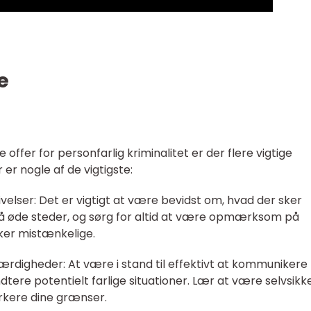
e
e offer for personfarlig kriminalitet er der flere vigtige
er nogle af de vigtigste:
lser: Det er vigtigt at være bevidst om, hvad der sker
på øde steder, og sørg for altid at være opmærksom på
rker mistænkelige.
ærdigheder: At være i stand til effektivt at kommuniker
tere potentielt farlige situationer. Lær at være selvsikk
markere dine grænser.