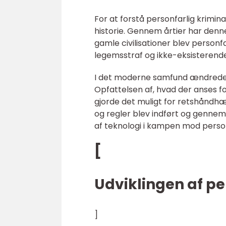
For at forstå personfarlig krimin
historie. Gennem årtier har denn
gamle civilisationer blev personf
legemsstraf og ikke-eksisterend
I det moderne samfund ændrede sy
Opfattelsen af, hvad der anses for
gjorde det muligt for retshånd
og regler blev indført og gennem
af teknologi i kampen mod personf
[
Udviklingen af pe
]