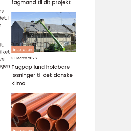
fagmand til dit projekt
ns
et. I
r
t.
inspiration
ilket
ve
31. March 2026
rugen
Tagpap lund holdbare
løsninger til det danske
klima
inspiration