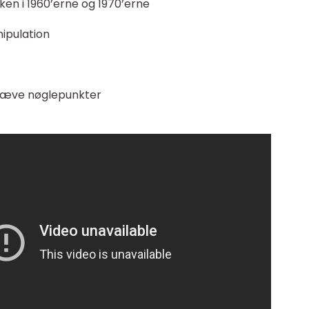
en i 1960’erne og 1970’erne
ipulation
emhæve nøglepunkter