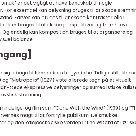
m smuk” er det vigtigt at have kendskab til nogle
. For eksempel kan belysning bruges til at skabe stemni
stand. Farver kan bruges til at skabe kontraster eller
er kan bruges til at skabe perspektiver og fremhæve
r. Og endelig kan komposition bruges til at organisere og
visuel balance.
emgang]
sig tilbage til filmmediets begyndelse. Tidlige stillefilm 
) og “Metropolis” (1927) viste allerede tegn på et visuelt
dnyttede ekspressive belysninger og surrealistiske kuliss
 mystisk stemning.
lmindelige, og film som “Gone With the Wind” (1939) og “T
rvernes magt til at fortrylle publikum. De smukke
d” og den kalejdoskopiske verden i “The Wizard of Oz” s
.