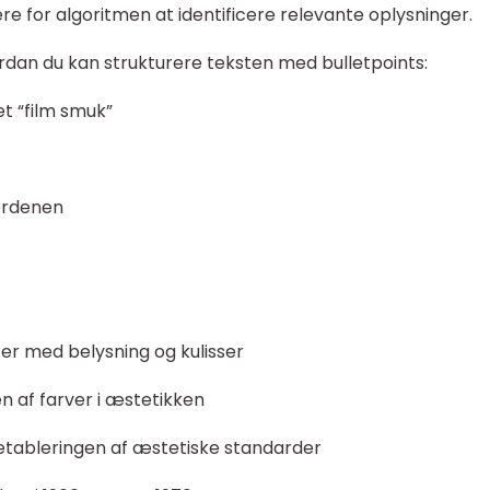
ere for algoritmen at identificere relevante oplysninger.
dan du kan strukturere teksten med bulletpoints:
et “film smuk”
verdenen
nter med belysning og kulisser
en af farver i æstetikken
 etableringen af æstetiske standarder