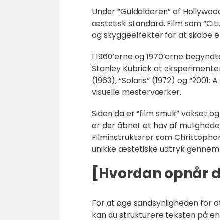
Under “Guldalderen” af Hollywood 
æstetisk standard. Film som “Citi
og skyggeeffekter for at skabe e
I 1960’erne og 1970’erne begyndt
Stanley Kubrick at eksperimentere
(1963), “Solaris” (1972) og “200
visuelle mesterværker.
Siden da er “film smuk” vokset og
er der åbnet et hav af mulighed
Filminstruktører som Christopher
unikke æstetiske udtryk gennem 
[Hvordan opnår d
For at øge sandsynligheden for a
kan du strukturere teksten på en