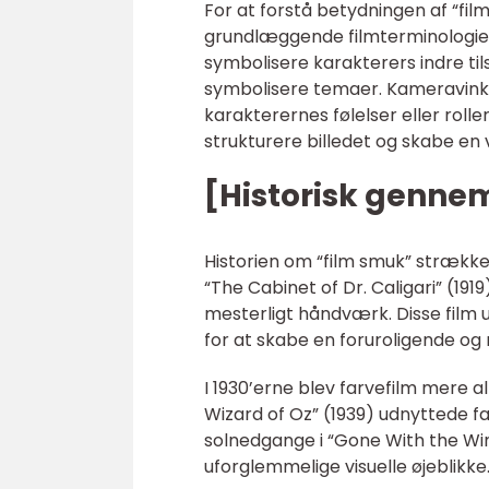
For at forstå betydningen af “fil
grundlæggende filmterminologier
symbolisere karakterers indre til
symbolisere temaer. Kameravinkl
karakterernes følelser eller rolle
strukturere billedet og skabe en 
[Historisk genn
Historien om “film smuk” strækker 
“The Cabinet of Dr. Caligari” (1919
mesterligt håndværk. Disse film u
for at skabe en foruroligende og
I 1930’erne blev farvefilm mere a
Wizard of Oz” (1939) udnyttede fa
solnedgange i “Gone With the Win
uforglemmelige visuelle øjeblikke