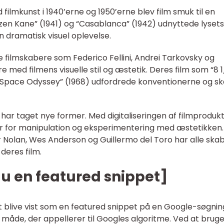
filmkunst i 1940’erne og 1950’erne blev film smuk til en
zen Kane” (1941) og “Casablanca” (1942) udnyttede lysets 
n dramatisk visuel oplevelse.
e filmskabere som Federico Fellini, Andrei Tarkovsky og
 med filmens visuelle stil og æstetik. Deres film som “8 1
1: A Space Odyssey” (1968) udfordrede konventionerne og s
 har taget nye former. Med digitaliseringen af filmproduk
er for manipulation og eksperimentering med æstetikken.
 Nolan, Wes Anderson og Guillermo del Toro har alle ska
deres film.
u en featured snippet]
t blive vist som en featured snippet på en Google-søgnin
 måde, der appellerer til Googles algoritme. Ved at brug