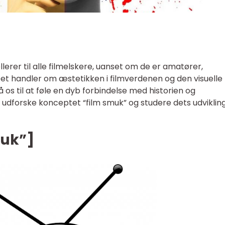
lerer til alle filmelskere, uanset om de er amatører,
 Det handler om æstetikken i filmverdenen og den visuelle
å os til at føle en dyb forbindelse med historien og
vi udforske konceptet “film smuk” og studere dets udviklin
muk”]