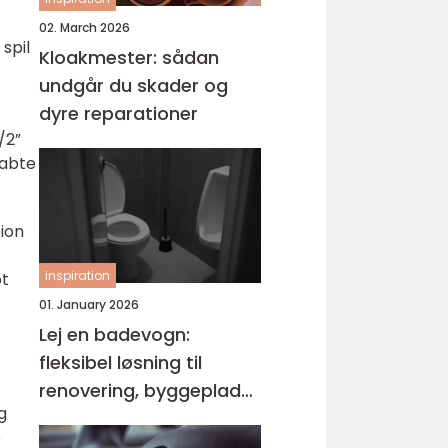
02. March 2026
spil
Kloakmester: sådan
undgår du skader og
dyre reparationer
/2”
kabte
tion
inspiration
bt
01. January 2026
Lej en badevogn:
fleksibel løsning til
renovering, byggeplads
g
og events
e