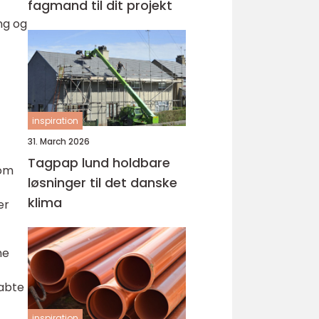
fagmand til dit projekt
ng og
inspiration
31. March 2026
Tagpap lund holdbare
som
løsninger til det danske
klima
er
he
kabte
inspiration