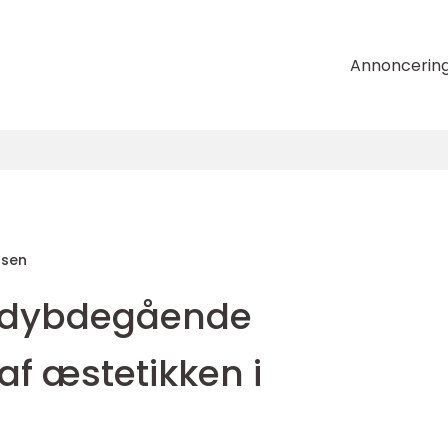
Annoncerin
nsen
n dybdegående
af æstetikken i