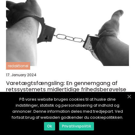
redaktionel
17. January 2024
Varetægtsfængsling: En gennemgang af
retssystemets midlertidige frihedsberøvelse
På vores website bruges cookies til at huske dine
indstillinger, statistik og personalisering af indhold og
annoncer. Denne information deles med tredjepart. Ved
fortsat brug af websiden godkender du cookiepolitikken.
ARTIKELLIV.
dk
Ok
Privatlivspolitik