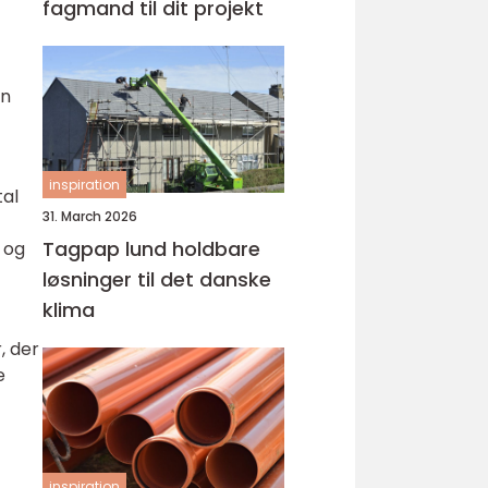
fagmand til dit projekt
en
inspiration
tal
31. March 2026
Tagpap lund holdbare
 og
løsninger til det danske
klima
, der
e
inspiration