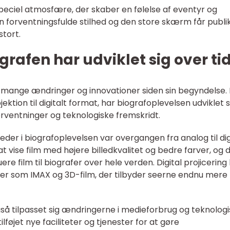
peciel atmosfære, der skaber en følelse af eventyr og
n forventningsfulde stilhed og den store skærm får publ
stort.
grafen har udviklet sig over ti
 mange ændringer og innovationer siden sin begyndelse. 
ojektion til digitalt format, har biografoplevelsen udviklet s
ventninger og teknologiske fremskridt.
eder i biografoplevelsen var overgangen fra analog til dig
 at vise film med højere billedkvalitet og bedre farver, og 
ere film til biografer over hele verden. Digital projicering
er som IMAX og 3D-film, der tilbyder seerne endnu mere
å tilpasset sig ændringerne i medieforbrug og teknolog
lføjet nye faciliteter og tjenester for at gøre