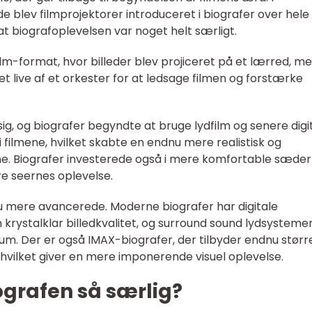
e blev filmprojektorer introduceret i biografer over hele
 at biografoplevelsen var noget helt særligt.
film-format, hvor billeder blev projiceret på et lærred, m
let live af et orkester for at ledsage filmen og forstærke
ig, og biografer begyndte at bruge lydfilm og senere digi
i filmene, hvilket skabte en endnu mere realistisk og
e. Biografer investerede også i mere komfortable sæder
e seernes oplevelse.
u mere avancerede. Moderne biografer har digitale
 krystalklar billedkvalitet, og surround sound lydsystemer
kum. Der er også IMAX-biografer, der tilbyder endnu størr
 hvilket giver en mere imponerende visuel oplevelse.
iografen så særlig?