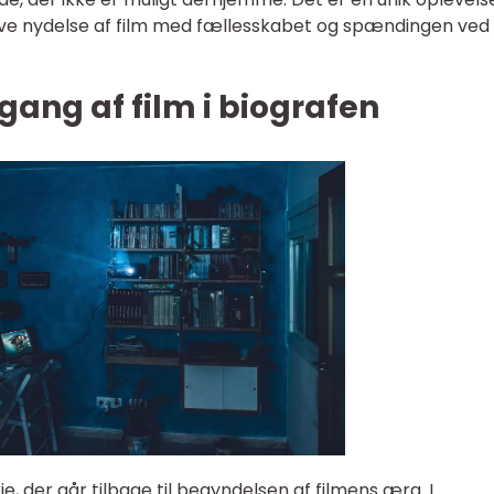
ive nydelse af film med fællesskabet og spændingen ved 
ang af film i biografen
ie, der går tilbage til begyndelsen af filmens æra. I