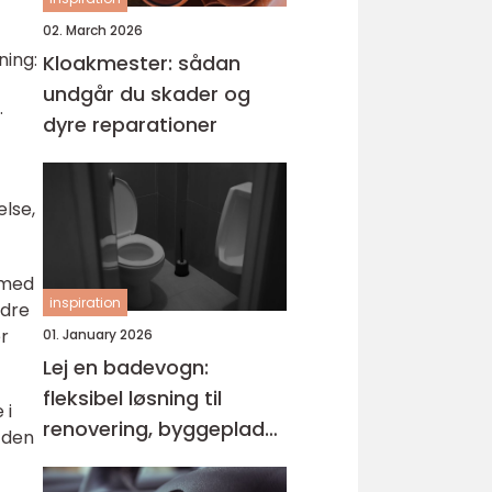
02. March 2026
ning:
Kloakmester: sådan
undgår du skader og
.
dyre reparationer
lse,
n med
inspiration
ndre
r
01. January 2026
Lej en badevogn:
fleksibel løsning til
 i
renovering, byggeplads
f den
og events