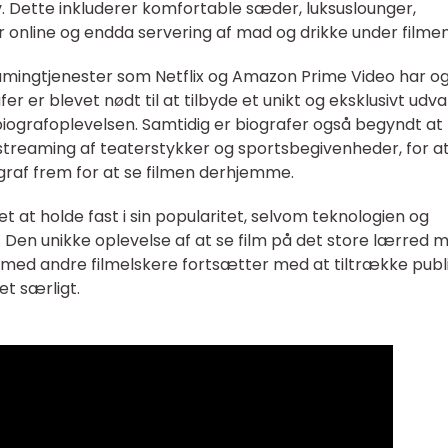
. Dette inkluderer komfortable sæder, luksuslounger,
r online og endda servering af mad og drikke under filmen
eamingtjenester som Netflix og Amazon Prime Video har o
r er blevet nødt til at tilbyde et unikt og eksklusivt udva
l biografoplevelsen. Samtidig er biografer også begyndt at
-streaming af teaterstykker og sportsbegivenheder, for at
ograf frem for at se filmen derhjemme.
ået at holde fast i sin popularitet, selvom teknologien og
Den unikke oplevelse af at se film på det store lærred 
 med andre filmelskere fortsætter med at tiltrække pub
et særligt.