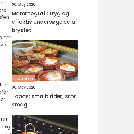
em
06. May 2026
ore
Mammografi: tryg og
afen
effektiv undersøgelse af
brystet
d der
ive
inspiration
for
06. May 2026
afer
Tapas: små bidder, stor
for
smag
 for
tidig
, der