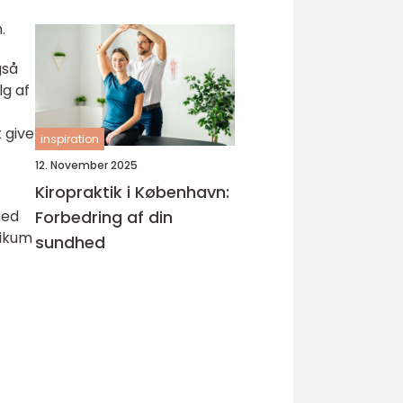
.
gså
lg af
 give
inspiration
12. November 2025
Kiropraktik i København:
med
Forbedring af din
likum
sundhed