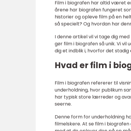
Film i biografen har altid være
årene har biografen fungeret som 
historier og opleve film på en hel
så specielt? Og hvordan har denne
I denne artikel vil vi tage dig m
gør film i biografen så unik. Vi vi
dig et indblik i, hvorfor det stad
Hvad er film i bio
Film i biografen refererer til visn
underholdning, hvor publikum sam
har typisk store lærreder og av
seerne.
Denne form for underholdning har e
filmelskere. At se film i biografen
med at de oplever den på en måde