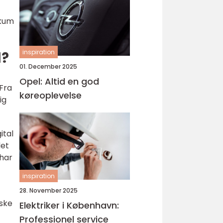
ikum
inspiration
d?
01. December 2025
Opel: Altid en god
Fra
køreoplevelse
ig
ital
det
 har
inspiration
28. November 2025
iske
Elektriker i København:
Professionel service