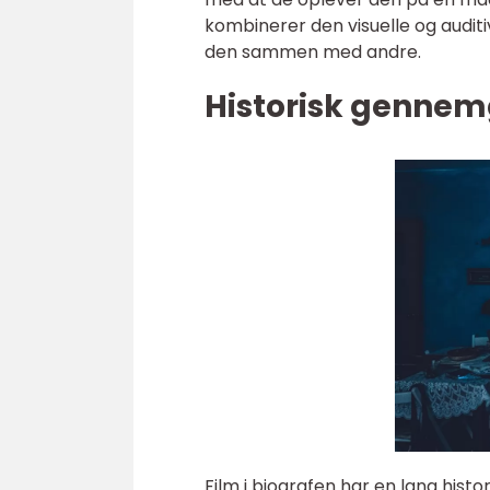
kombinerer den visuelle og audit
den sammen med andre.
Historisk gennemg
Film i biografen har en lang histor