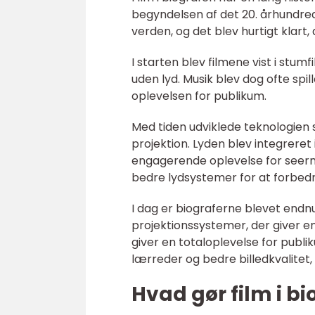
begyndelsen af det 20. århundred
verden, og det blev hurtigt klart,
I starten blev filmene vist i stum
uden lyd. Musik blev dog ofte spil
oplevelsen for publikum.
Med tiden udviklede teknologien s
projektion. Lyden blev integreret 
engagerende oplevelse for seern
bedre lydsystemer for at forbedr
I dag er biograferne blevet endn
projektionssystemer, der giver en
giver en totaloplevelse for publi
lærreder og bedre billedkvalitet,
Hvad gør film i b