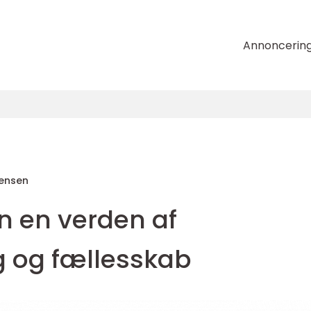
Annoncerin
tensen
en en verden af
 og fællesskab