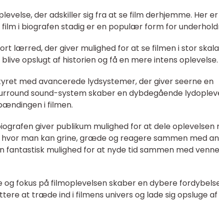
plevelse, der adskiller sig fra at se film derhjemme. Her er
at film i biografen stadig er en populær form for underhold
ort lærred, der giver mulighed for at se filmen i stor skala
g blive opslugt af historien og få en mere intens oplevelse.
udstyret med avancerede lydsystemer, der giver seerne en
surround sound-system skaber en dybdegående lydopleve
pændingen i filmen.
 i biografen giver publikum mulighed for at dele oplevelse
se, hvor man kan grine, græde og reagere sammen med a
en fantastisk mulighed for at nyde tid sammen med venne
 og fokus på filmoplevelsen skaber en dybere fordybelse
ttere at træde ind i filmens univers og lade sig opsluge a