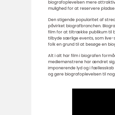
biografoplevelsen mere attraktiv
mulighed for at reservere pladse
Den stigende popularitet af str
påvirket biografbranchen. Biografe
film for at tiltrække publikum ti
tilbyde særlige events, som live
folk en grund til at besøge en bi
Alt i alt har film i biografen form
mediemønstrene har ændret sig. 
imponerende lyd og i fællesskab
og gøre biografoplevelsen til nog