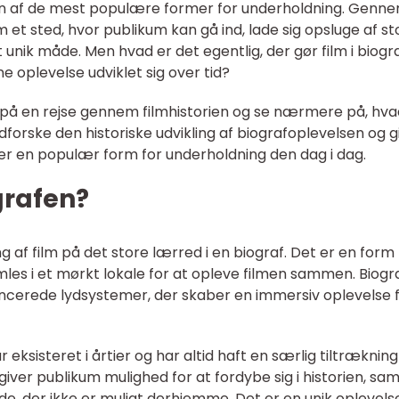
t en af de mest populære former for underholdning. Genn
et sted, hvor publikum kan gå ind, lade sig opsluge af st
t unik måde. Men hvad er det egentlig, der gør film i biogr
 oplevelse udviklet sig over tid?
ed på en rejse gennem filmhistorien og se nærmere på, hva
l udforske den historiske udvikling af biografoplevelsen og g
ig er en populær form for underholdning den dag i dag.
grafen?
ing af film på det store lærred i en biograf. Det er en form 
les i et mørkt lokale for at opleve filmen sammen. Biogr
ancerede lydsystemer, der skaber en immersiv oplevelse 
ksisteret i årtier og har altid haft en særlig tiltrækning
 giver publikum mulighed for at fordybe sig i historien, sam
, der ikke er muligt derhjemme. Det er en unik oplevelse