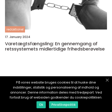
redaktionel
17. January 2024
Varetægtsfængsling: En gennemgang af
retssystemets midlertidige frihedsberøvelse
ARTIKELLIV.
dk
På vores website bruges cookies til at huske dine
indstillinger, statistik og personalisering af indhold og
annoncer. Denne information deles med tredjepart. Ved
fortsat brug af websiden godkender du cookiepolitikken.
Ok
Privatlivspolitik