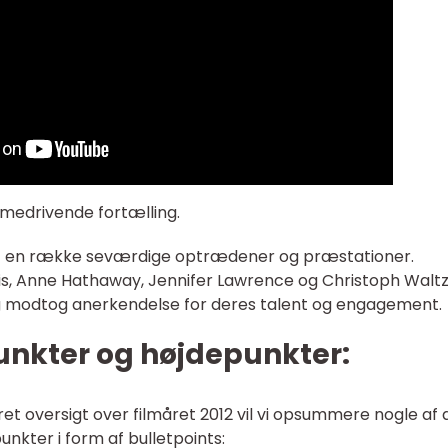
g medrivende fortælling.
af en række seværdige optrædener og præstationer.
is, Anne Hathaway, Jennifer Lawrence og Christoph Walt
og modtog anerkendelse for deres talent og engagement.
unkter og højdepunkter:
ret oversigt over filmåret 2012 vil vi opsummere nogle af 
nkter i form af bulletpoints: