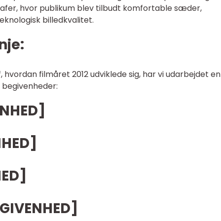
ografer, hvor publikum blev tilbudt komfortable sæder,
knologisk billedkvalitet.
nje:
, hvordan filmåret 2012 udviklede sig, har vi udarbejdet en
te begivenheder:
ENHED]
NHED]
HED]
EGIVENHED]