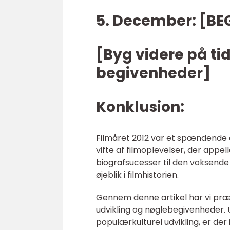
5. December: [B
[Byg videre på ti
begivenheder]
Konklusion:
Filmåret 2012 var et spændende o
vifte af filmoplevelser, der appe
biografsucesser til den voksende
øjeblik i filmhistorien.
Gennem denne artikel har vi præs
udvikling og nøglebegivenheder. U
populærkulturel udvikling, er der 