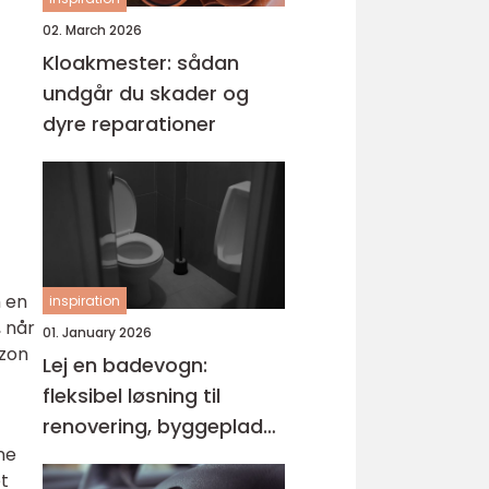
02. March 2026
Kloakmester: sådan
undgår du skader og
dyre reparationer
 en
inspiration
, når
01. January 2026
azon
Lej en badevogn:
fleksibel løsning til
renovering, byggeplads
ne
og events
et