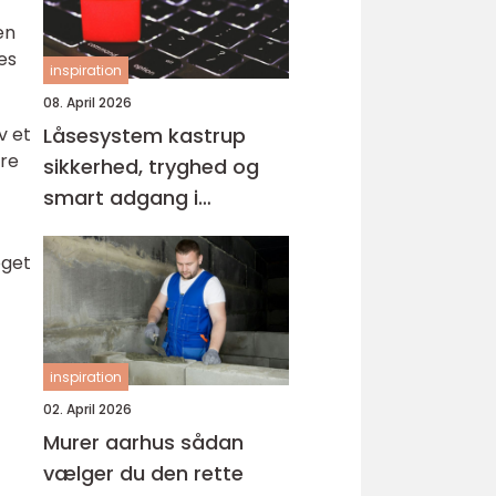
en
es
inspiration
08. April 2026
v et
Låsesystem kastrup
ere
sikkerhed, tryghed og
smart adgang i
hverdagen
oget
inspiration
02. April 2026
Murer aarhus sådan
vælger du den rette