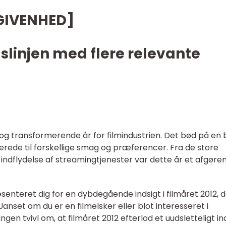
EGIVENHED]
dslinjen med flere relevante
g transformerende år for filmindustrien. Det bød på en 
llerede til forskellige smag og præferencer. Fra de store
 indflydelse af streamingtjenester var dette år et afgøre
enteret dig for en dybdegående indsigt i filmåret 2012, 
anset om du er en filmelsker eller blot interesseret i
ingen tvivl om, at filmåret 2012 efterlod et uudsletteligt in