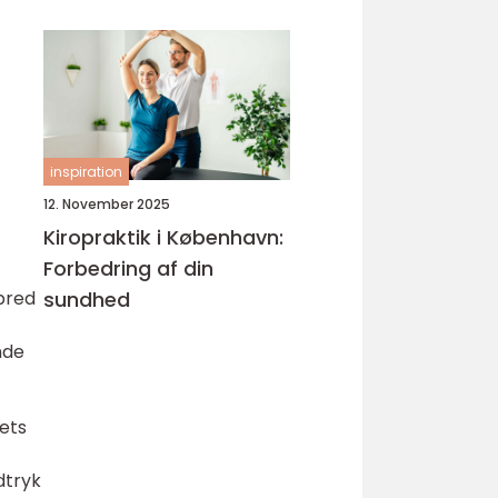
inspiration
12. November 2025
Kiropraktik i København:
Forbedring af din
bred
sundhed
nde
dets
dtryk