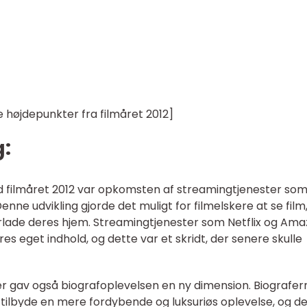
 højdepunkter fra filmåret 2012]
g:
 filmåret 2012 var opkomsten af streamingtjenester som
 Denne udvikling gjorde det muligt for filmelskere at se film
orlade deres hjem. Streamingtjenester som Netflix og Am
 eget indhold, og dette var et skridt, der senere skulle
r gav også biografoplevelsen en ny dimension. Biografer
at tilbyde en mere fordybende og luksuriøs oplevelse, og d