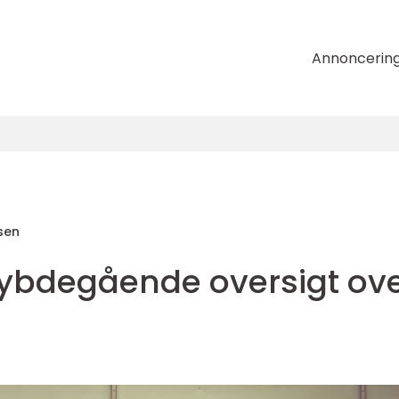
Annoncerin
sen
 dybdegående oversigt ov