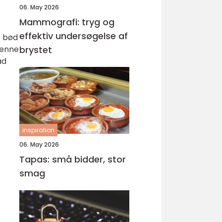
06. May 2026
Mammografi: tryg og
effektiv undersøgelse af
r bød
denne
brystet
ad
inspiration
06. May 2026
Tapas: små bidder, stor
smag