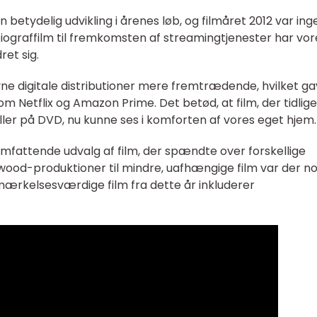
betydelig udvikling i årenes løb, og filmåret 2012 var ing
iograffilm til fremkomsten af streamingtjenester har vor
et sig.
vne digitale distributioner mere fremtrædende, hvilket ga
som Netflix og Amazon Prime. Det betød, at film, der tidlig
eller på DVD, nu kunne ses i komforten af vores eget hjem.
mfattende udvalg af film, der spændte over forskellige
wood-produktioner til mindre, uafhængige film var der n
mærkelsesværdige film fra dette år inkluderer