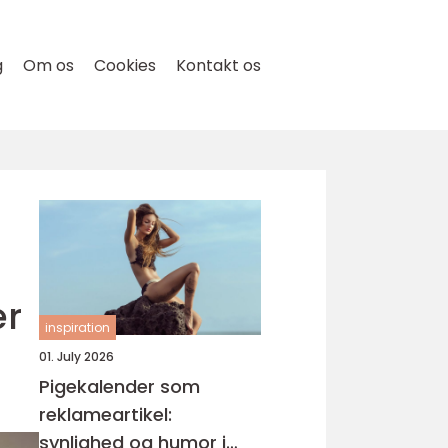
g
Om os
Cookies
Kontakt os
er
inspiration
01. July 2026
Pigekalender som
reklameartikel:
synlighed og humor i