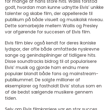
for mange af hans store hits. Wallis forstod
godt, hvordan man kunne udnytte Elvis’ unikke
talenter og skabe film, der appellerede til
publikum på både visuelt og musikalsk niveau.
Dette samarbejde mellem Wallis og Presley
var afgørende for succesen af Elvis film.
Elvis film blev også kendt for deres ikoniske
lydspor, der ofte både omfattede nyskrevne
sange og genindspilninger af tidligere hits.
Disse soundtracks bidrog til at popularisere
Elvis’ musik og gjorde ham endnu mere
populær blandt både fans og mainstream-
publikummet. De solgte millioner af
eksemplarer og fastholdt Elvis’ status som en
af de bedst sælgende musikere gennem
tiden.
Selv om Elvis filmkarriere var en stor succes,