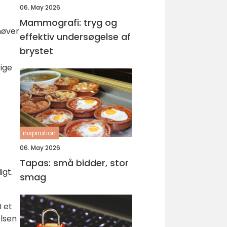
06. May 2026
Mammografi: tryg og
høver
effektiv undersøgelse af
brystet
tige
inspiration
06. May 2026
Tapas: små bidder, stor
igt.
smag
 et
elsen