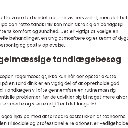
ofte være forbundet med en vis nervøsitet, men det be
lge den rette tandklinik kan man sikre sig en behagelig
entens komfort og sundhed. Det er vigtigt at vælge en
onelle behandlinger, en tryg atmosfære og et team af dyg
rsonlig og positiv oplevelse.
regelmæssige tandlægebesøg
lægen regelmæssigt, ikke kun når der opstår akutte
 en tandklinik er en vigtig del af at opretholde god
d. Tandlægen vil ofte gennemføre en rutinemæssig
tielle problemer, før de udvikler sig til noget mere alvorl
e smerte og større udgifter i det lange løb.
også hjælpe med at forbedre æstetikken af tænderne. I
en til sociale og professionelle relationer, er vedligehold