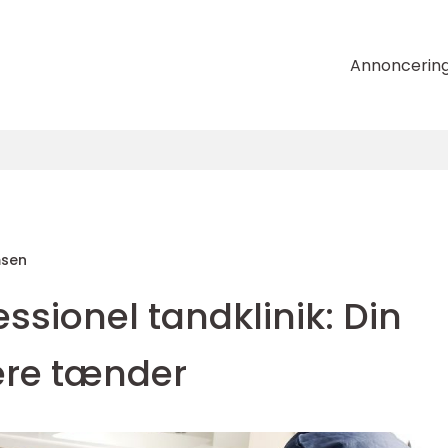
Annoncerin
msen
ssionel tandklinik: Din
dere tænder