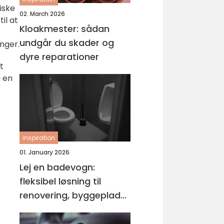
iske
02. March 2026
il at
Kloakmester: sådan
undgår du skader og
nger.
dyre reparationer
t
å en
inspiration
01. January 2026
Lej en badevogn:
fleksibel løsning til
renovering, byggeplads
og events