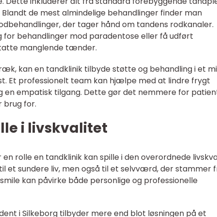
. Dette inkluderer alt fra standard forebyggende tandplej
b. Blandt de mest almindelige behandlinger finder man
odbehandlinger, der tager hånd om tandens rodkanaler.
 for behandlinger mod paradentose eller få udført
statte manglende tænder.
k, kan en tandklinik tilbyde støtte og behandling i et mil
t. Et professionelt team kan hjælpe med at lindre frygt
 en empatisk tilgang. Dette gør det nemmere for patien
 brug for.
le i livskvalitet
n rolle en tandklinik kan spille i den overordnede livskval
til et sundere liv, men også til et selvværd, der stammer f
 at smile kan påvirke både personlige og professionelle
ent i Silkeborg tilbyder mere end blot løsningen på et