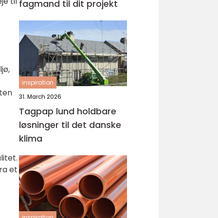
e til
fagmand til dit projekt
jø,
inspiration
ten
31. March 2026
Tagpap lund holdbare
løsninger til det danske
klima
itet.
ra et
inspiration