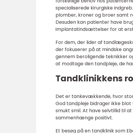
forskellige behov hos patienterne
specialiserede kirurgiske indgre
plomber, kroner og broer samt r
Desuden kan patienter have brug
implantatindsættelser for at er
For dem, der lider af tandlægeskræ
der fokuserer på at mindske angs
gennem beroligende teknikker og
at modtage den tandpleje, de har
Tandklinikkens rol
Det er tankevækkende, hvor stor e
God tandpleje bidrager ikke blot 
smukt smil. At have selvtillid til
sammenhænge positivt.
Et besøg på en tandklinik som Ebd