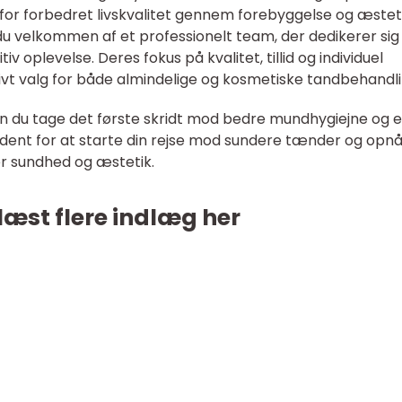
for forbedret livskvalitet gennem forebyggelse og æstet
u velkommen af et professionelt team, der dedikerer sig t
v oplevelse. Deres fokus på kvalitet, tillid og individuel
tivt valg for både almindelige og kosmetiske tandbehandli
kan du tage det første skridt mod bedre mundhygiejne og e
bdent for at starte din rejse mod sundere tænder og opn
r sundhed og æstetik.
læst flere indlæg her