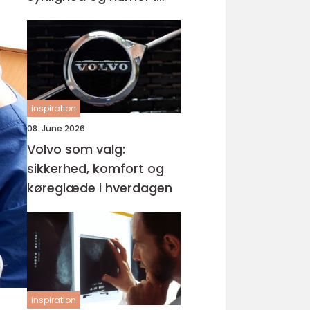
samme produkt
inspiration
08. June 2026
Volvo som valg:
sikkerhed, komfort og
køreglæde i hverdagen
inspiration