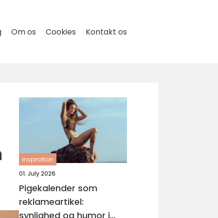
g
Om os
Cookies
Kontakt os
n
inspiration
01. July 2026
Pigekalender som
reklameartikel:
synlighed og humor i