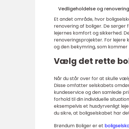
Vedligeholdelse og renoverin
Et andet område, hvor boligselska
renovering af boliger. De sørger f
lejernes komfort og sikkerhed. D
renoveringsprojekter. For lejere
og den bekymring, som kommer me
Vælg det rette bo
Når du står over for at skulle væ
Disse omfatter selskabets omdømm
kundeservice og den samlede prisst
forhold til din individuelle situa
eksempelvis et husdyrvenligt leje
du sikre, at boligselskabet har det
Brøndum Boliger er et
boligselska