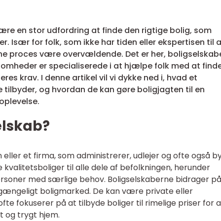
re en stor udfordring at finde den rigtige bolig, som
 Især for folk, som ikke har tiden eller ekspertisen til 
nne proces være overvældende. Det er her, boligselskab
somheder er specialiserede i at hjælpe folk med at finde,
eres krav. I denne artikel vil vi dykke ned i, hvad et
e tilbyder, og hvordan de kan gøre boligjagten til en
oplevelse.
elskab?
n eller et firma, som administrerer, udlejer og ofte også 
e kvalitetsboliger til alle dele af befolkningen, herunder
personer med særlige behov. Boligselskaberne bidrager p
tilgængeligt boligmarked. De kan være private eller
e fokuserer på at tilbyde boliger til rimelige priser for a
dt og trygt hjem.