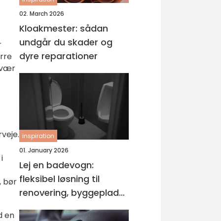
02. March 2026
Kloakmester: sådan
undgår du skader og
r
dyre reparationer
ørre
svær
rveje.
inspiration
01. January 2026
i
Lej en badevogn:
fleksibel løsning til
, bør
renovering, byggeplads
og events
d en