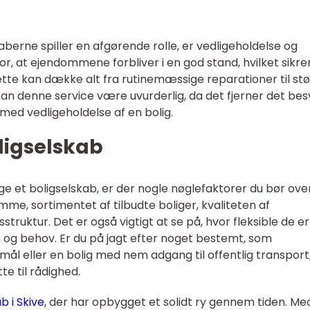
g
berne spiller en afgørende rolle, er vedligeholdelse og
or, at ejendommene forbliver i en god stand, hvilket sikre
ette kan dække alt fra rutinemæssige reparationer til st
 kan denne service være uvurderlig, da det fjerner det be
d vedligeholdelse af en bolig.
ligselskab
lge et boligselskab, er der nogle nøglefaktorer du bør ove
e, sortimentet af tilbudte boliger, kvaliteten af
ruktur. Det er også vigtigt at se på, hvor fleksible de er 
tion og behov. Er du på jagt efter noget bestemt, som
mål eller en bolig med nem adgang til offentlig transport
te til rådighed.
b i Skive
, der har opbygget et solidt ry gennem tiden. Me