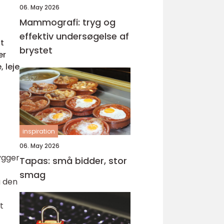
06. May 2026
Mammografi: tryg og
effektiv undersøgelse af
at
brystet
er
 leje
inspiration
06. May 2026
bygger
Tapas: små bidder, stor
smag
å den
t