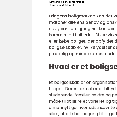
I dagens boligmarked kan det væ
matcher alle ens behov og ønsker.
navigere i boligjunglen, kan de
kommer ind i billedet. Disse virk
eller købe boliger, der opfylder d
boligselskab er, hvilke ydelser d
glædelig og mindre stressende 
Hvad er et boligs
Et boligselskab er en organisatio
boliger. Deres formål er at tilbyd
studerende, familier, ældre og 
måde til at sikre et varieret og 
almennyttige, hvor sidstnævnte oft
sikre, at alle har adgang til et go