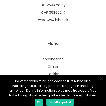
web:
www.klikko.dk
Menu
Annoncering
Om os
Cookies
På vores website bruges cookies til at huske dine
Kontakt os
indstillinger, statistik og personalisering af indhold og
Sitemap
annoncer. Denne information deles med tredjepart. Ved
fortsat brug af websiden godkender du cookiepolitikken.
Ok
Privatlivspolitik