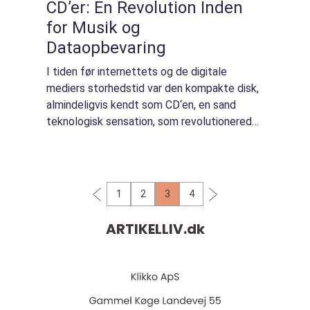
CD’er: En Revolution Inden
for Musik og
Dataopbevaring
I tiden før internettets og de digitale
mediers storhedstid var den kompakte disk,
almindeligvis kendt som CD‘en, en sand
teknologisk sensation, som revolutionerede
måden, vi opbevarede og lyttede til musik
på, samt delte og ...
1
2
3
4
ARTIKELLIV.
dk