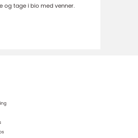
e og tage i bio med venner.
u
ing
s
os