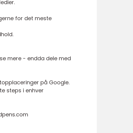
edier.
ugerne for det meste
dhold.
æse mere - endda dele med
 topplaceringer på Google.
ste steps i enhver
ordpens.com