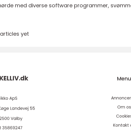
 at nørde med diverse software programmer, svømm
rticles yet
KELLIV.
dk
Men
Annoncer
Om os
Cookie
Kontakt 