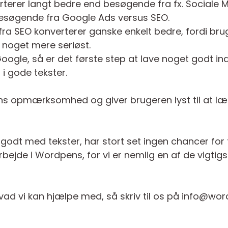
erer langt bedre end besøgende fra fx. Sociale M
besøgende fra Google Ads versus SEO.
n fra SEO konverterer ganske enkelt bedre, fordi br
 noget mere seriøst.
Google, så er det første step at lave noget godt in
 i gode tekster.
ns opmærksomhed og giver brugeren lyst til at l
godt med tekster, har stort set ingen chancer for
rbejde i Wordpens, for vi er nemlig en af de vigtig
vad vi kan hjælpe med, så skriv til os på info@w