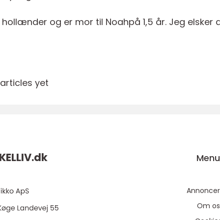
 hollænder og er mor til Noahpå 1,5 år. Jeg elsker
rticles yet
KELLIV.
dk
Men
Annoncer
Om os