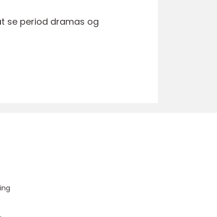
 at se period dramas og
u
ing