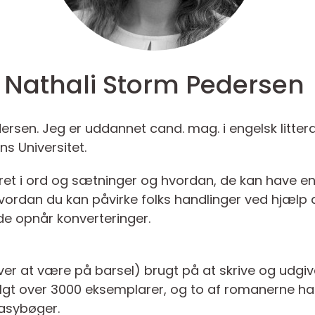
Nathali Storm Pedersen
ersen. Jeg er uddannet cand. mag. i engelsk litter
 Universitet.
eret i ord og sætninger og hvordan, de kan have en
rdan du kan påvirke folks handlinger ved hjælp
e opnår konverteringer.
over at være på barsel) brugt på at skrive og udgi
lgt over 3000 eksemplarer, og to af romanerne har
tasybøger.